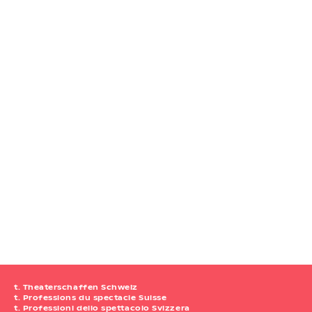
t. Theaterschaffen Schweiz
t. Professions du spectacle Suisse
t. Professioni dello spettacolo Svizzera