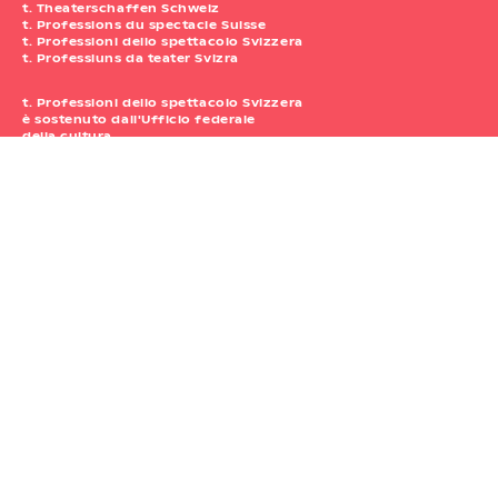
t. Theaterschaffen Schweiz
t. Professions du spectacle Suisse
t. Professioni dello spettacolo Svizzera
t. Professiuns da teater Svizra
t. Professioni dello spettacolo Svizzera
è sostenuto dall'Ufficio federale
della cultura.
t. Professioni dello spettacolo Svizzera
Waisenhausplatz 30
Atelier 111
3011 Berna
+41 31 312 80 08
Orari di apertura: Lu – Ve: 09.00-12.00 /// nel pomeriggio nei
limiti del possibile
info@tpunto.ch
Borsa Svizzera degli Spettacoli
Impressum
/
Protezione dei dati
Newsletter