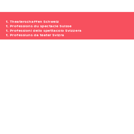
t. Theaterschaffen Schweiz
t. Professions du spectacle Suisse
t. Professioni dello spettacolo Svizzera
t. Professiuns da teater Svizra
t. Professioni dello spettacolo Svizzera
è sostenuto dall'Ufficio federale
della cultura.
t. Professioni dello spettacolo Svizzera
Waisenhausplatz 30
Atelier 111
3011 Berna
+41 31 312 80 08
Orari di apertura: Lu – Ve: 09.00-12.00 /// nel pomeriggio nei
limiti del possibile
info@tpunto.ch
Borsa Svizzera degli Spettacoli
Impressum
/
Protezione dei dati
Newsletter