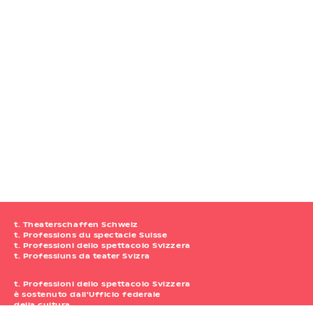
t. Theaterschaffen Schweiz
t. Professions du spectacle Suisse
t. Professioni dello spettacolo Svizzera
t. Professiuns da teater Svizra
t. Professioni dello spettacolo Svizzera
è sostenuto dall'Ufficio federale
della cultura.