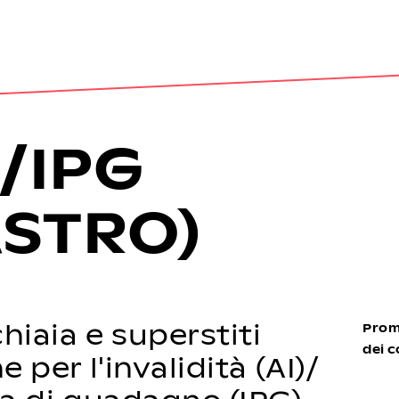
/IPG
ASTRO)
hiaia e superstiti
Prom
dei c
 per l'invalidità (AI)/